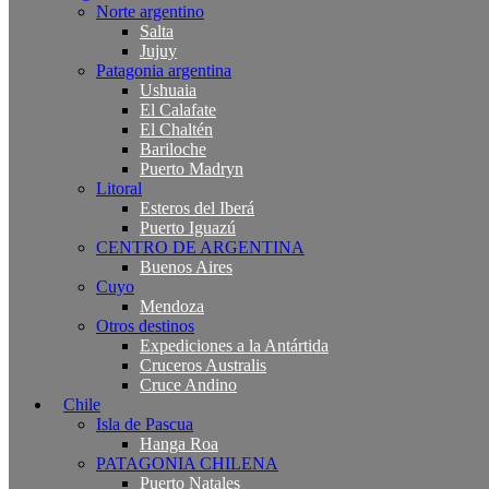
Norte argentino
Salta
Jujuy
Patagonia argentina
Ushuaia
El Calafate
El Chaltén
Bariloche
Puerto Madryn
Litoral
Esteros del Iberá
Puerto Iguazú
CENTRO DE ARGENTINA
Buenos Aires
Cuyo
Mendoza
Otros destinos
Expediciones a la Antártida
Cruceros Australis
Cruce Andino
Chile
Isla de Pascua
Hanga Roa
PATAGONIA CHILENA
Puerto Natales