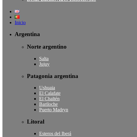
Inicio
Argentina
Norte argentino
Salta
Jujuy
Patagonia argentina
Ushuaia
El Calafate
El Chaltén
Bariloche
Puerto Madryn
Litoral
Esteros del Iberá