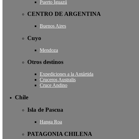
Puerto Iguazú
CENTRO DE ARGENTINA
Buenos Aires
Cuyo
Mendoza
Otros destinos
Expediciones a la Antártida
Cruceros Australis
Cruce Andino
Chile
Isla de Pascua
Hanga Roa
PATAGONIA CHILENA